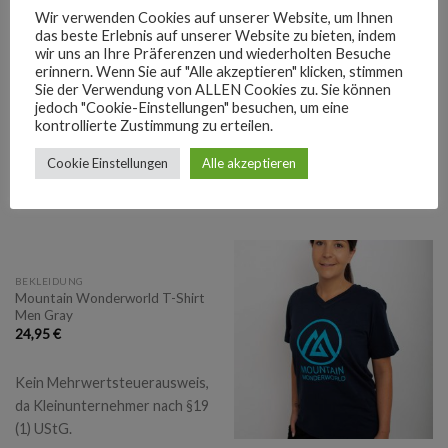
Wir verwenden Cookies auf unserer Website, um Ihnen
BEKLEIDUNG
BEKLEIDUNG
das beste Erlebnis auf unserer Website zu bieten, indem
Mountain Wonderworld Logo
Mountain Wonderworld T-Shirt
wir uns an Ihre Präferenzen und wiederholten Besuche
Hoodie Unisex
Men Darkblue
erinnern. Wenn Sie auf "Alle akzeptieren" klicken, stimmen
59,95
€
24,95
€
Sie der Verwendung von ALLEN Cookies zu. Sie können
jedoch "Cookie-Einstellungen" besuchen, um eine
Kein Mehrwertsteuerausweis,
Kein Mehrwertsteuerausweis,
kontrollierte Zustimmung zu erteilen.
da Kleinunternehmer nach §19
da Kleinunternehmer nach §19
Cookie Einstellungen
Alle akzeptieren
(1) UStG.
(1) UStG.
zzgl.
Versandkosten
zzgl.
Versandkosten
BEKLEIDUNG
Mountain Wonderworld T-Shirt
Men Gray
24,95
€
Kein Mehrwertsteuerausweis,
da Kleinunternehmer nach §19
(1) UStG.