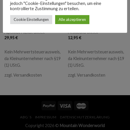
jedoch "Cookie-Einstellungen" besuchen, um eine
kontrollierte Zustimmung zu erteilen.
Cookie Einstellungen
Alle akzeptieren
ACCESSOIRES
ACCESSOIRES
Mountain Wonderworld
Mountain Wonderworld
Alpenhut Filzhut unisex
Headband Unisex
29,95
€
12,95
€
Kein Mehrwertsteuerausweis,
Kein Mehrwertsteuerausweis,
da Kleinunternehmer nach §19
da Kleinunternehmer nach §19
(1) UStG.
(1) UStG.
zzgl.
Versandkosten
zzgl.
Versandkosten
ABG´S
IMPRESSUM
DATENSCHUTZERKLÄRUNG
Copyright 2026 ©
Mountain Wonderworld