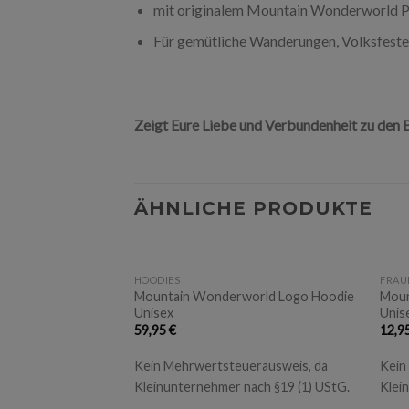
mit originalem Mountain Wonderworld P
Für gemütliche Wanderungen, Volksfeste,
Zeigt Eure Liebe und Verbundenheit zu den 
ÄHNLICHE PRODUKTE
+
+
HOODIES
FRAU
Mountain Wonderworld Logo Hoodie
Moun
Unisex
Unis
59,95
€
12,9
Kein Mehrwertsteuerausweis, da
Kein
Kleinunternehmer nach §19 (1) UStG.
Klei