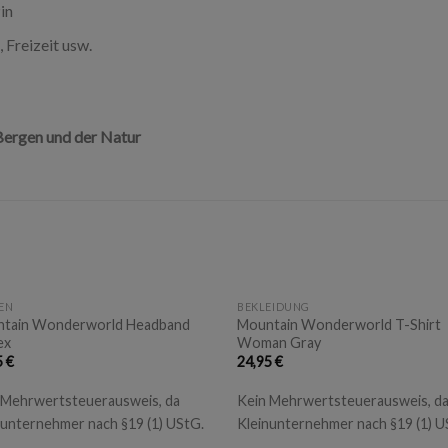
in
 Freizeit usw.
Bergen und der Natur
+
EN
BEKLEIDUNG
tain Wonderworld Headband
Mountain Wonderworld T-Shirt
ex
Woman Gray
5
€
24,95
€
 Mehrwertsteuerausweis, da
Kein Mehrwertsteuerausweis, d
nunternehmer nach §19 (1) UStG.
Kleinunternehmer nach §19 (1) U