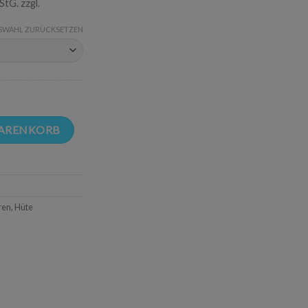
UStG.
zzgl.
SWAHL ZURÜCKSETZEN
 Filzhut unisex Menge
WARENKORB
ren
,
Hüte