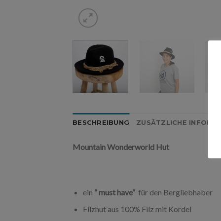
BESCHREIBUNG
ZUSÄTZLICHE INFORM
Mountain Wonderworld Hut
ein
” must have”
für den Bergliebhaber
Filzhut aus 100% Filz mit Kordel