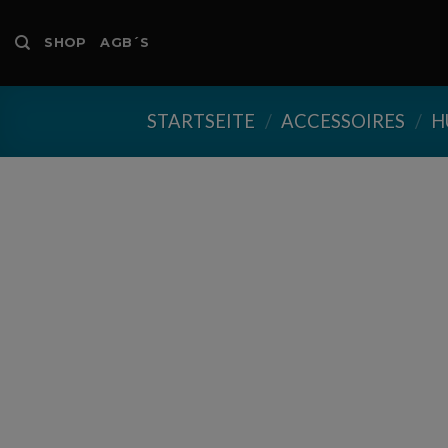
Skip
to
SHOP
AGB´S
content
STARTSEITE
/
ACCESSOIRES
/
H