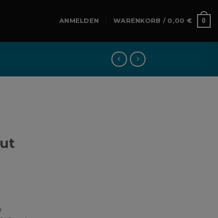
0
ANMELDEN
WARENKORB /
0,00
€
hut
a