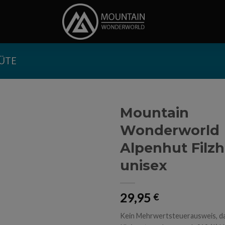
ÜTE
Mountain
Wonderworld
Alpenhut Filz
unisex
29,95
€
Kein Mehrwertsteuerausweis, d