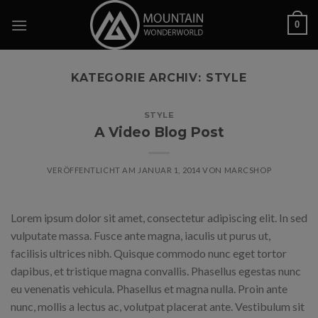
Skip
0
to
content
KATEGORIE ARCHIV:
STYLE
STYLE
A Video Blog Post
VERÖFFENTLICHT AM
JANUAR 1, 2014
VON
MARCSHOP
Lorem ipsum dolor sit amet, consectetur adipiscing elit. In sed
vulputate massa. Fusce ante magna, iaculis ut purus ut,
facilisis ultrices nibh. Quisque commodo nunc eget tortor
dapibus, et tristique magna convallis. Phasellus egestas nunc
eu venenatis vehicula. Phasellus et magna nulla. Proin ante
nunc, mollis a lectus ac, volutpat placerat ante. Vestibulum sit