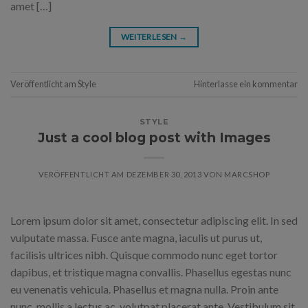
amet […]
WEITERLESEN
→
Veröffentlicht am
Style
Hinterlasse ein kommentar
STYLE
Just a cool blog post with Images
VERÖFFENTLICHT AM
DEZEMBER 30, 2013
VON
MARCSHOP
Lorem ipsum dolor sit amet, consectetur adipiscing elit. In sed
vulputate massa. Fusce ante magna, iaculis ut purus ut,
facilisis ultrices nibh. Quisque commodo nunc eget tortor
dapibus, et tristique magna convallis. Phasellus egestas nunc
eu venenatis vehicula. Phasellus et magna nulla. Proin ante
nunc, mollis a lectus ac, volutpat placerat ante. Vestibulum sit