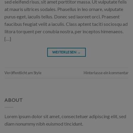
sed eleifend risus, sit amet porttitor massa. Ut vulputate felis
at mauris ultrices sodales. Phasellus in leo ornare, vulputate
purus eget, iaculis tellus. Donec sed laoreet orci. Praesent
faucibus feugiat velit a iaculis. Class aptent taciti sociosqu ad
litora torquent per conubia nostra, per inceptos himenaeos.
[…]
WEITERLESEN
→
Veröffentlicht am
Style
Hinterlasse ein kommentar
ABOUT
Lorem ipsum dolor sit amet, consectetuer adipiscing elit, sed
diam nonummy nibh euismod tincidunt.