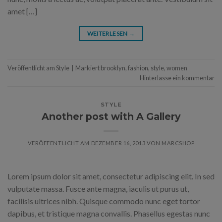
amet […]
WEITERLESEN
→
Veröffentlicht am
Style
|
Markiert
brooklyn
,
fashion
,
style
,
women
Hinterlasse ein kommentar
STYLE
Another post with A Gallery
VERÖFFENTLICHT AM
DEZEMBER 16, 2013
VON
MARCSHOP
Lorem ipsum dolor sit amet, consectetur adipiscing elit. In sed
vulputate massa. Fusce ante magna, iaculis ut purus ut,
facilisis ultrices nibh. Quisque commodo nunc eget tortor
dapibus, et tristique magna convallis. Phasellus egestas nunc