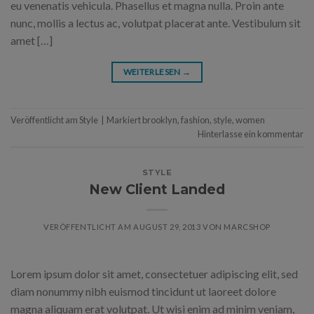
eu venenatis vehicula. Phasellus et magna nulla. Proin ante
nunc, mollis a lectus ac, volutpat placerat ante. Vestibulum sit
amet […]
WEITERLESEN
→
Veröffentlicht am
Style
|
Markiert
brooklyn
,
fashion
,
style
,
women
Hinterlasse ein kommentar
STYLE
New Client Landed
VERÖFFENTLICHT AM
AUGUST 29, 2013
VON
MARCSHOP
Lorem ipsum dolor sit amet, consectetuer adipiscing elit, sed
diam nonummy nibh euismod tincidunt ut laoreet dolore
magna aliquam erat volutpat. Ut wisi enim ad minim veniam,