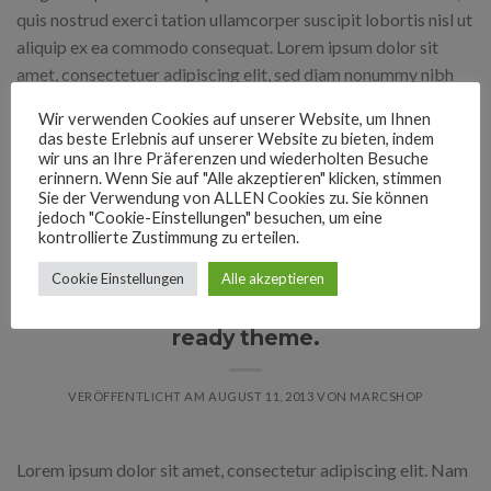
quis nostrud exerci tation ullamcorper suscipit lobortis nisl ut
aliquip ex ea commodo consequat. Lorem ipsum dolor sit
amet, consectetuer adipiscing elit, sed diam nonummy nibh
euismod tincidunt […]
Wir verwenden Cookies auf unserer Website, um Ihnen
das beste Erlebnis auf unserer Website zu bieten, indem
WEITERLESEN
→
wir uns an Ihre Präferenzen und wiederholten Besuche
erinnern. Wenn Sie auf "Alle akzeptieren" klicken, stimmen
Sie der Verwendung von ALLEN Cookies zu. Sie können
jedoch "Cookie-Einstellungen" besuchen, um eine
Veröffentlicht am
Style
Hinterlasse ein kommentar
kontrollierte Zustimmung zu erteilen.
Cookie Einstellungen
Alle akzeptieren
STYLE
An Amazing responsive and Retina
ready theme.
VERÖFFENTLICHT AM
AUGUST 11, 2013
VON
MARCSHOP
Lorem ipsum dolor sit amet, consectetur adipiscing elit. Nam