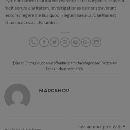
Typi non habent claritatem insitam; est usus legentis in iis qui
facit eorum claritatem. Investigationes demonstraverunt
lectores legere me lius quod ii legunt saepius. Claritas est
etiam processus dynamicus
Dieser Eintrag wurde veröffentlicht am
Uncategorized
. Setzte ein
Lesezeichen
permalink
.
MARCSHOP
Just another post with A
A Video Blog Post