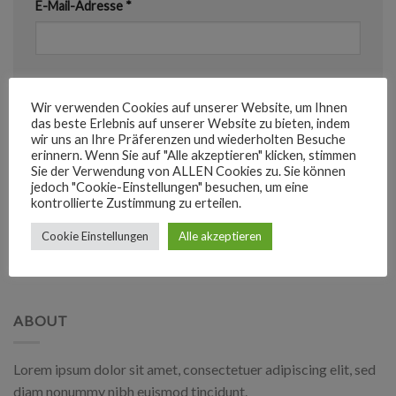
E-Mail-Adresse
*
Website
Wir verwenden Cookies auf unserer Website, um Ihnen
das beste Erlebnis auf unserer Website zu bieten, indem
wir uns an Ihre Präferenzen und wiederholten Besuche
erinnern. Wenn Sie auf "Alle akzeptieren" klicken, stimmen
Name, E-Mail-Adresse und Website in diesem
Sie der Verwendung von ALLEN Cookies zu. Sie können
jedoch "Cookie-Einstellungen" besuchen, um eine
Browser für meinen nächsten Kommentar speichern.
kontrollierte Zustimmung zu erteilen.
Cookie Einstellungen
Alle akzeptieren
ABOUT
Lorem ipsum dolor sit amet, consectetuer adipiscing elit, sed
diam nonummy nibh euismod tincidunt.