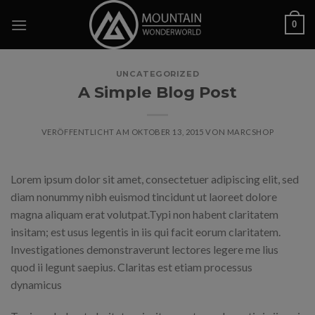
Skip
0
to
content
UNCATEGORIZED
A Simple Blog Post
VERÖFFENTLICHT AM
OKTOBER 13, 2015
VON
MARCSHOP
Lorem ipsum dolor sit amet, consectetuer adipiscing elit, sed
diam nonummy nibh euismod tincidunt ut laoreet dolore
magna aliquam erat volutpat.Typi non habent claritatem
insitam; est usus legentis in iis qui facit eorum claritatem.
Investigationes demonstraverunt lectores legere me lius
quod ii legunt saepius. Claritas est etiam processus
dynamicus