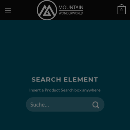
Skip
0
to
content
SEARCH ELEMENT
Insert a Product Search box anywhere