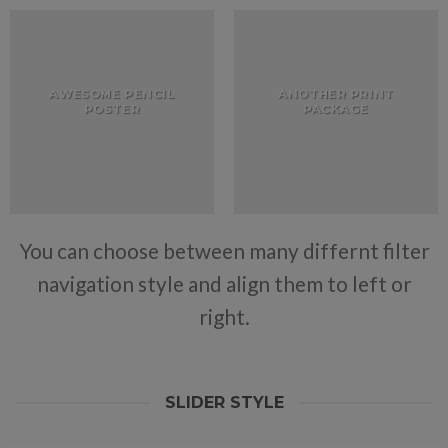
AWESOME PENCIL
ANOTHER PRINT
POSTER
PACKAGE
You can choose between many differnt filter
navigation style and align them to left or
right.
SLIDER STYLE